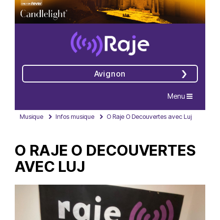
Avignon
Navigation
Menu
Musique
Infos musique
O Raje O Decouvertes avec Luj
O RAJE O DECOUVERTES
AVEC LUJ