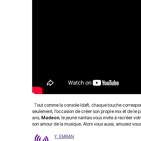
T
out comme
la console Idaft
, chaque touche correspon
seulement, l’occasion de créer son propre mix et de le p
ans,
Madeon
, le jeune nantais vous invite à recréer v
son amour de la musique. Alors vous aussi, amusez vou
Y. EMRAN