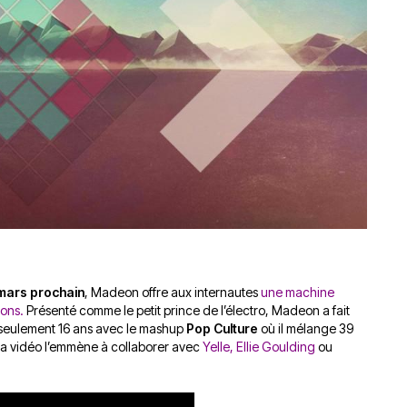
du
découvert
Festival
Sud
que
le
avec
j’étais
27
OgLounis
ma
juin
-
mère
2026
20.07.2026
!
»
-
16.07.2026
Émissions
Interviews
Chroniques
Évènements
 mars prochain
, Madeon offre aux internautes
une machine
sons.
Présenté comme le petit prince de l’électro, Madeon a fait
 seulement 16 ans avec le mashup
Pop Culture
où il mélange 39
sa vidéo l’emmène à collaborer avec
Yelle
,
Ellie Goulding
ou