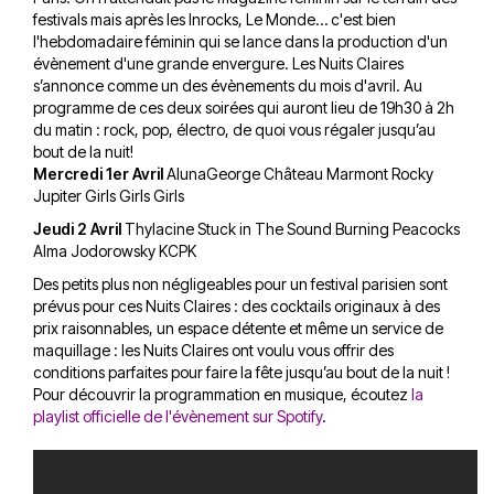
festivals mais après les Inrocks, Le Monde… c'est bien
l'hebdomadaire féminin qui se lance dans la production d'un
évènement d'une grande envergure.
Les Nuits Claires
s’annonce comme un des évènements du mois d'avril.
Au
programme de ces deux soirées qui auront lieu de 19h30 à 2h
du matin : rock, pop, électro, de quoi vous régaler jusqu’au
bout de la nuit!
Mercredi 1er Avril
AlunaGeorge
Château Marmont
Rocky
Jupiter
Girls Girls Girls
Jeudi 2 Avril
Thylacine
Stuck in The Sound
Burning Peacocks
Alma Jodorowsky
KCPK
Des petits plus non négligeables pour un festival parisien sont
prévus pour ces Nuits Claires : des cocktails originaux à des
prix raisonnables, un espace détente et même un service de
maquillage : les Nuits Claires ont voulu vous offrir des
conditions parfaites pour faire la fête jusqu’au bout de la nuit !
Pour découvrir la programmation en musique, écoute
z
la
playlist officielle de l'évènement sur Spotify
.