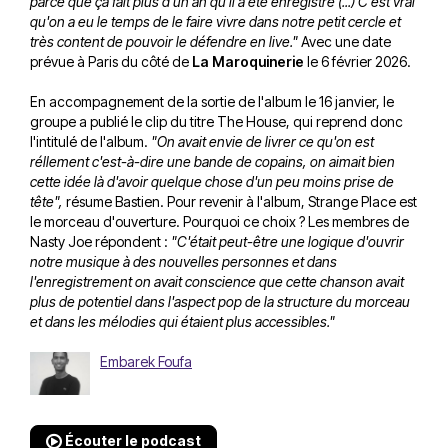
parce que ça fait plus d'un an qu'il a été enregistré (...) C'est vrai
qu'on a eu le temps de le faire vivre dans notre petit cercle et
très content de pouvoir le défendre en live."
Avec une date
prévue à Paris du côté de
La Maroquinerie
le 6 février 2026.
En accompagnement de la sortie de l'album le 16 janvier, le
groupe a publié le clip du titre The House, qui reprend donc
l'intitulé de l'album.
"On avait envie de livrer ce qu'on est
réllement c'est-à-dire une bande de copains, on aimait bien
cette idée là d'avoir quelque chose d'un peu moins prise de
tête",
résume Bastien. Pour revenir à l'album, Strange Place est
le morceau d'ouverture. Pourquoi ce choix ? Les membres de
Nasty Joe répondent :
"C'était peut-être une logique d'ouvrir
notre musique à des nouvelles personnes et dans
l'enregistrement on avait conscience que cette chanson avait
plus de potentiel dans l'aspect pop de la structure du morceau
et dans les mélodies qui étaient plus accessibles."
Embarek Foufa
Écouter le podcast