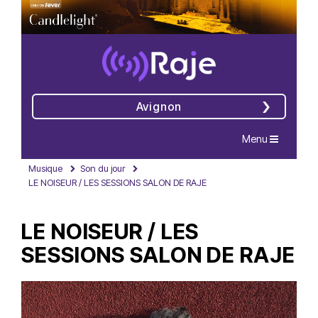
Avignon
Navigation
Menu
Musique
Son du jour
LE NOISEUR / LES SESSIONS SALON DE RAJE
LE NOISEUR / LES
SESSIONS SALON DE RAJE