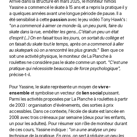
Arrivé dans la structure en mars 2025, le moniteur nîmois
Yassine a commencé le skate à 15 ans et a repris la pratique il y
a quelques années avant une longue période de pause. Il a
été sensibilisé à cette
passion
avec le jeu vidéo Tony Hawk's :
"on a commencé à aimer ce monde-là, un peu punk, faire du
skate dans la rue, embêter les gens...C'était un peu un état
d'esprit (...) On en faisait tous les jours, on sortait du collège et
on faisait du skate tout le temps, après on a commencé à aller
au skatepark où on a rencontré les plus grands."
Bien que ce
soit une activité physique, le moniteur de La Planche à
roulettes ne considère pas le skate comme un sport.
"C'est une
pratique qui nécessiste beaucoup de force psychologique",
précise-t-il.
Pour Yassine, le skate représente un moyen de
vivre-
ensemble
et symbolise un vecteur de
lien social
puissant.
Parmi les activités proposées par La Planche à roulettes à partir
de 2003 : organisation d'événements, des sorties à prix
accessibles. Dans ce contexte, l'école de skate est lancée en
2008 avec trois créneaux par semaine (deux pour les enfants,
un pour les adultes). Pour résumer son rôle de moniteur durant
de ces cours, Yassine indique :
"on a une analyse un peu
technique de la pratique. En gros, on sert à réduire un peu les