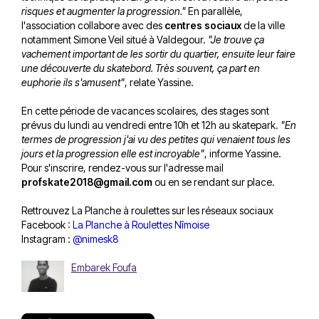
risques et augmenter la progression."
En parallèle,
l'association collabore avec des
centres sociaux
de la ville
notamment Simone Veil situé à Valdegour.
"Je trouve ça
vachement important de les sortir du quartier, ensuite leur faire
une découverte du skatebord. Très souvent, ça part en
euphorie ils s'amusent"
, relate Yassine.
En cette période de vacances scolaires, des stages sont
prévus du lundi au vendredi entre 10h et 12h au skatepark.
"En
termes de progression j'ai vu des petites qui venaient tous les
jours et la progression elle est incroyable"
, informe Yassine.
Pour s'inscrire, rendez-vous sur l'adresse mail
profskate2018@gmail.com
ou en se rendant sur place.
Rettrouvez La Planche à roulettes sur les réseaux sociaux
Facebook
:
La Planche à Roulettes Nîmoise
Instagram :
@nimesk8
Embarek Foufa