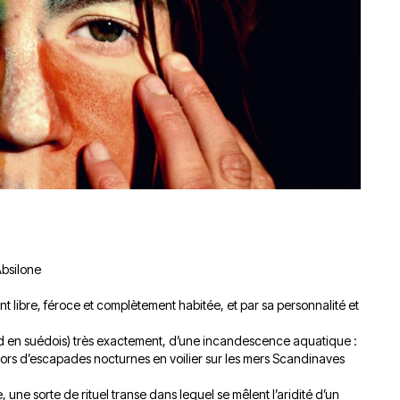
du
découvert
Festival
Sud
que
le
avec
j’étais
27
OgLounis
ma
juin
-
mère
2026
20.07.2026
!
»
-
16.07.2026
Émissions
Interviews
Chroniques
Évènements
Absilone
nt libre, féroce et complètement habitée, et par sa personnalité et
eld en suédois) très exactement, d’une incandescence aquatique :
lors d’escapades nocturnes en voilier sur les mers Scandinaves
 une sorte de rituel transe dans lequel se mêlent l’aridité d’un