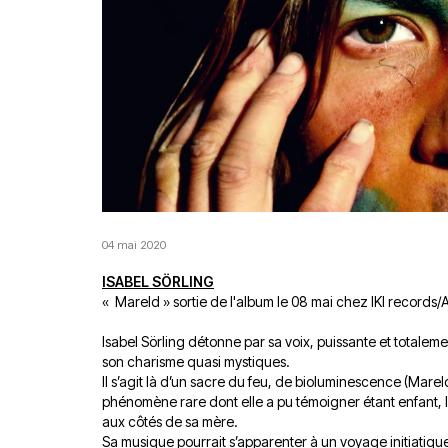
04 mai 2020
ISABEL SÖRLING
« Mareld » sortie de l'album le 08 mai chez IKI records/
Isabel Sörling détonne par sa voix, puissante et totaleme
son charisme quasi mystiques.
Il s’agit là d’un sacre du feu, de bioluminescence (Mar
phénomène rare dont elle a pu témoigner étant enfant, 
aux côtés de sa mère.
Sa musique pourrait s’apparenter à un voyage initiatique,