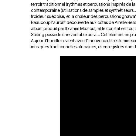
terroir traditionnel (rythmes et percussions inspirés de 
contemporaine (utilisations de samples et synthétiseurs…
froideur suédoise, et la chaleur des percussions gnawa’
Beaucoup l'auront découverte aux côtés de Airelle Besso
album produit par Ibrahim Maalouf, et le constat est touj
Sörling possède une véritable aura… Cet élément en plus 
Aujourd’hui elle revient avec 11 nouveaux titres lumineu
musiques traditionnelles africaines, et enregistrés dans l