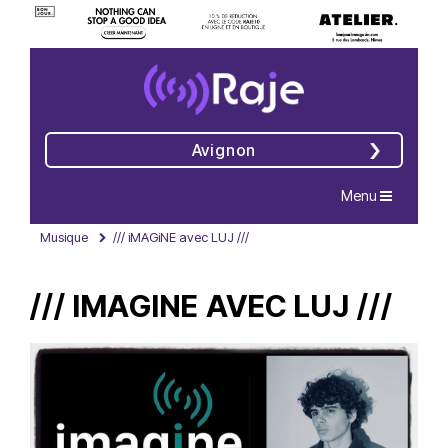
Avignon
Navigation
Menu
Musique
/// iMAGiNE avec LUJ ///
/// IMAGINE AVEC LUJ ///