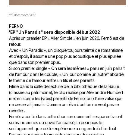
22 décembre 2021
FERNO
'EP "Un Paradis" sera disponible début 2022
Après un premier EP « Aller Simple » en juin 2020, Fernõ est de
retour.
Avec « Un Paradis », un disque toujours teinté de romantisme
et d’espoir, il assume une pop plus acoustique et plus épurée
que dans son premier opus.
Si son premier single « On sera les mêmes » paru en juin parlait
de l'amour dans le couple, « Un jour comme un autre" aborde
le thème de l’amour entre un fils et ses parents.
Filmé dans la salle de lecture de la bibliothèque de la Baule
(classée au patrimoine), le clip réalisé par Alexandre Humbert
met en scène les (vrais) parents de Fernõ lors d’une valse qui
ne cesserait jamais. Comme un rêve dont on ne veut pas se
réveiller.
Fernõ raconte dans cette chanson comment ses parents sont
sortis indemnes du covid l’an passé, la peur puis le
soulagement que cette expérience a engendré et surtout
l'amour qui donne toujours le courage de se battre.