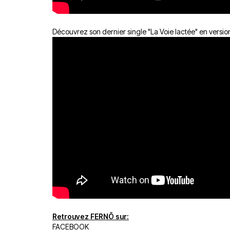
Découvrez son dernier single "La Voie lactée" en versio
Retrouvez FERNÕ sur:
FACEBOOK