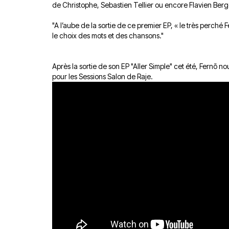
de Christophe, Sebastien Tellier ou encore Flavien Berg
"A l’aube de la sortie de ce premier EP, « le très perché Fe
le choix des mots et des chansons."
Après la sortie de son EP "Aller Simple" cet été, Fernõ n
pour les Sessions Salon de Raje.