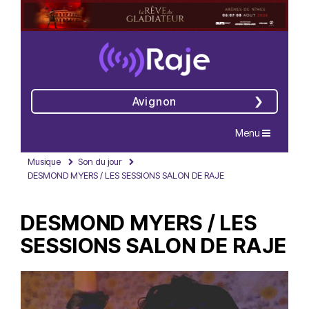
Avignon
Navigation
Menu
Musique
Son du jour
DESMOND MYERS / LES SESSIONS SALON DE RAJE
DESMOND MYERS / LES
SESSIONS SALON DE RAJE