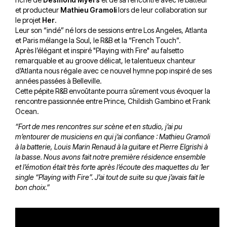
et producteur
Mathieu Gramoli
lors de leur collaboration sur
le projet
Her
.
Leur son “indé” né lors de sessions entre Los Angeles, Atlanta
et Paris mélange la Soul, le R&B et la “French Touch”.
Après l’élégant et inspiré "Playing with Fire" au falsetto
remarquable et au groove délicat, le talentueux chanteur
d’Atlanta nous régale avec ce nouvel hymne pop inspiré de ses
années passées à Belleville.
Cette pépite R&B envoûtante pourra sûrement vous évoquer la
rencontre passionnée entre Prince, Childish Gambino et Frank
Ocean.
“Fort de mes rencontres sur scène et en studio, j’ai pu
m’entourer de musiciens en qui j’ai confiance : Mathieu Gramoli
à la batterie, Louis Marin Renaud à la guitare et Pierre Elgrishi à
la basse. Nous avons fait notre première résidence ensemble
et l’émotion était très forte après l’écoute des maquettes du 1er
single “Playing with Fire”. J’ai tout de suite su que j’avais fait le
bon choix.”