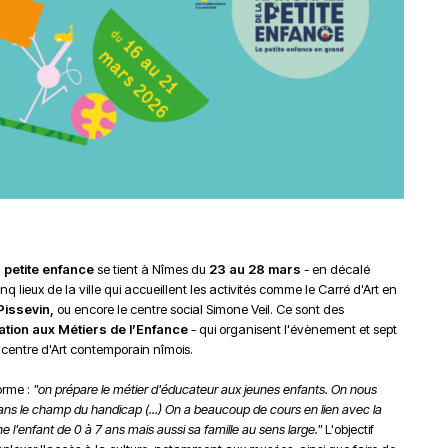
du
découvert
Festival
Sud
que
le
avec
j’étais
27
OgLounis
ma
juin
-
mère
2026
20.07.2026
!
»
-
16.07.2026
Émissions
Interviews
Chroniques
 petite enfance
se tient à Nîmes du
23 au 28 mars
- en décalé
Évènements
q lieux de la ville qui accueillent les activités comme le Carré d'Art en
Pissevin,
ou encore le centre social Simone Veil. Ce sont des
mation aux Métiers de l’Enfance
- qui organisent l'évènement et sept
 centre d'Art contemporain nîmois.
orme :
"on prépare le métier d'éducateur aux jeunes enfants. On nous
dans le champ du handicap (...) On a beaucoup de cours en lien avec la
e l'enfant de 0 à 7 ans mais aussi sa famille au sens large."
L'objectif