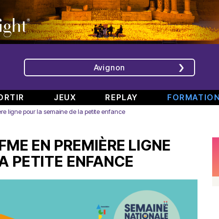
Avignon
ORTIR
JEUX
REPLAY
FORMATIO
re ligne pour la semaine de la petite enfance
ÉMISSIONS
INTERVIEWS
CHRONIQUES
ÉVÈNEMENTS
IFME EN PREMIÈRE LIGNE
Bande
Rencontre
RAJE
Conférence
808
avec
fait
de
A PETITE ENFANCE
#6
Augusta
son
presse
Part.
en
festival
de
2
direct
-
Jean
–
de
«
Boucher,
Spéciale
TINALS
Comment
Président
rap
j’ai
Aluna