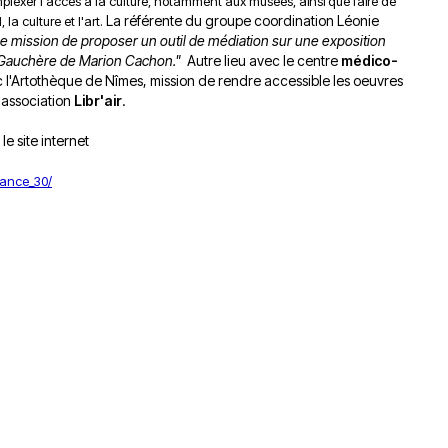
plexer l'accès à la culture, notamment aux musées, ainsi que faire de
La référente du groupe coordination Léonie
 la culture et l'art.
e mission de proposer un outil de médiation sur une exposition
La Gauchère de Marion Cachon."
Autre lieu avec le centre
médico-
c l'Artothèque de Nîmes, mission de rendre accessible les oeuvres
l'association
Libr'air
.
e site internet
fance_30/