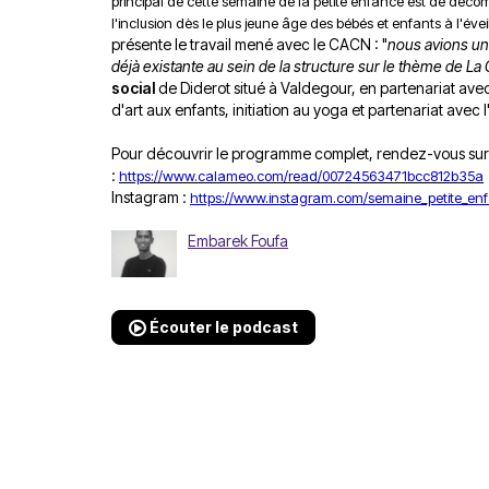
principal de cette semaine de la petite enfance est de décom
l'inclusion dès le plus jeune âge des bébés et enfants à l'éveil,
présente le travail mené avec le CACN : "
nous avions un
déjà existante au sein de la structure sur le thème de 
social
de Diderot situé à Valdegour, en partenariat ave
d'art aux enfants, initiation au yoga et partenariat avec 
Pour découvrir le programme complet, rendez-vous sur l
:
https://www.calameo.com/read/00724563471bcc812b35a
Instagram :
https://www.instagram.com/semaine_petite_en
Embarek Foufa
Écouter le podcast