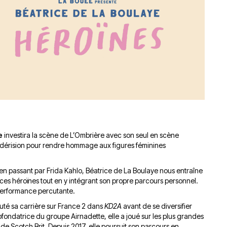
du
découvert
Festival
Sud
que
le
avec
j’étais
27
OgLounis
ma
juin
-
mère
2026
20.07.2026
!
»
-
16.07.2026
Émissions
Interviews
Chroniques
e
investira la scène de L’Ombrière avec son seul en scène
Évènements
odérision pour rendre hommage aux figures féminines
en passant par Frida Kahlo, Béatrice de La Boulaye nous entraîne
ces héroïnes tout en y intégrant son propre parcours personnel.
e performance percutante.
té sa carrière sur France 2 dans
KD2A
avant de se diversifier
 Cofondatrice du groupe Airnadette, elle a joué sur les plus grandes
 Scotch Brit. Depuis 2017, elle poursuit son parcours en