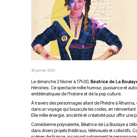
30 janvier 2025
Le dimanche 2 février à 17h30,
Béatrice de La Boulay
Héroïnes
. Ce spectacle mêle humour, puissance et aut
emblématiques de l’histoire et de la pop culture.
À travers des personnages allant de Phèdre à Rihanna, 
dans un voyage qui bouscule les codes, en réinventant 
Elle mêle énergie, sincérité et créativité pour offrir un
Comédienne polyvalente, Béatrice de La Boulaye a débu
dans divers projets théâtraux, télévisuels et collectifs.
scènes de France, incarnant notamment le personnage de