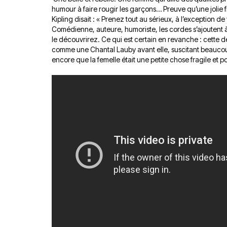
humour à faire rougir les garçons… Preuve qu’une jolie f
Kipling disait : « Prenez tout au sérieux, à l’exception d
Comédienne, auteure, humoriste, les cordes s’ajoutent à 
le découvrirez.
Ce qui est certain en revanche : cette 
comme une Chantal Lauby avant elle, suscitant beaucou
encore que la femelle était une petite chose fragile et po