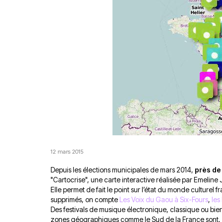
12 mars 2015
Depuis les élections municipales de mars 2014,
près de 
"Cartocrise", une carte interactive réalisée par Emeline J
Elle permet de fait le point sur l’état du monde culturel f
supprimés, on compte
Les Voix du Gaou à Six-Four
s
,
les
Des festivals de musique électronique, classique ou bien
zones géographiques comme le Sud de la France sont, e