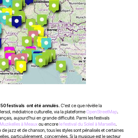
du
découvert
Festival
Sud
que
le
avec
j’étais
27
OgLounis
ma
juin
-
mère
2026
20.07.2026
!
»
-
16.07.2026
Émissions
Interviews
Chroniques
Évènements
50 festivals ont été annulés.
C'est ce que révèle la
ersol, médiatrice culturelle, via la plateforme
OpenStreetMap
.
rançais, aujourd'hui en grande difficulté.
Parmi les festivals
 Muzikelles à Meaux
ou encore
le festival du Soleil à Marseille
.
 de jazz et de chanson, tous les styles sont pénalisés et certaines
lles, particulièrement, concernées.
Si la musique est le secteur