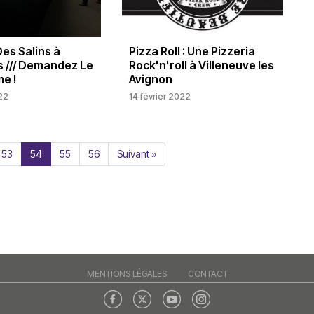
es Salins à
Pizza Roll : Une Pizzeria
 /// Demandez Le
Rock'n'roll à Villeneuve les
e !
Avignon
022
14 février 2022
53
54
55
56
Suivant »
MENTIONS LÉGALES
CONTACT